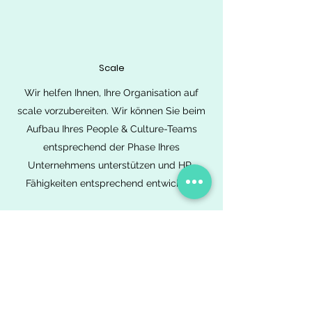
Scale
Wir helfen Ihnen, Ihre Organisation auf
scale vorzubereiten. Wir können Sie beim
Aufbau Ihres People & Culture-Teams
entsprechend der Phase Ihres
Unternehmens unterstützen und HR-
Fähigkeiten entsprechend entwickeln.
Wir können mit Ihnen zusammenarbeiten,
um Ihre Kultur, Ihr Engagement und Ihre
Mitarbeiterzufriedenheit zu bewerten, um
Ihre Mitarbeitererfahrung kontinuierlich zu
verbessern und Ihr Team von Ihrem People
& Culture bei der Begleitung solcher