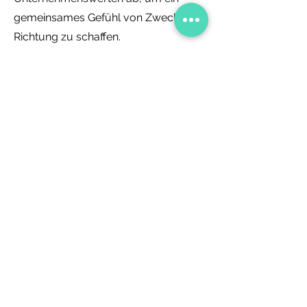
gemeinsames Gefühl von Zweck und
Richtung zu schaffen.
Ganz gleich, ob Sie ein neues Projekt
starten, die Teamleistung steigern
oder eine Kultur der kontinuierlichen
Verbesserung fördern möchten –
unser High-Performance Team
Session Program befähigt Ihr Team,
außergewöhnliche Ergebnisse zu
erzielen. Machen Sie sich bereit, das
volle Potenzial Ihres Teams
freizusetzen und den Erfolg in der
dynamischen Geschäftswelt von
heute voranzutreiben.